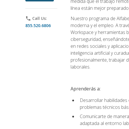
medida que el trabajo remoto
línea están mejor preparados
Nuestro programa de Alfabetiz
phone
Call Us:
moderna y el empleo. A trav
855.520.6806
Workspace y herramientas bas
ciberseguridad, enseñándote
en redes sociales y aplicaci
inteligencia artificial y cur
profesionalmente, trabajar d
laborales.
Aprenderás a:
Desarrollar habilidades 
problemas técnicos bás
Comunicarte de manera e
adaptada al entorno lab