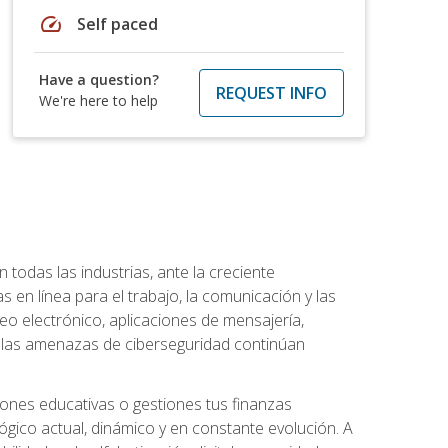
speed
Self paced
Have a question?
REQUEST INFO
We're here to help
todas las industrias, ante la creciente
en línea para el trabajo, la comunicación y las
o electrónico, aplicaciones de mensajería,
e las amenazas de ciberseguridad continúan
iones educativas o gestiones tus finanzas
lógico actual, dinámico y en constante evolución. A