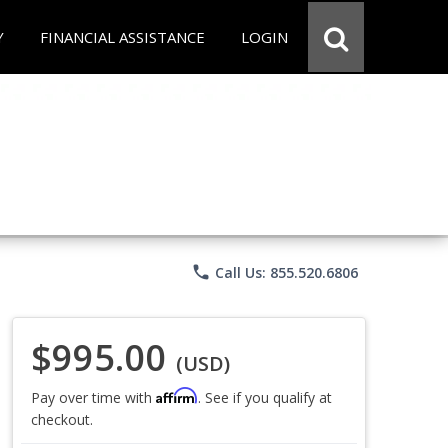
Y
FINANCIAL ASSISTANCE
LOGIN
phone
Call Us: 855.520.6806
$995.00
(USD)
Affirm
Pay over time with
. See if you qualify at
checkout.