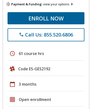
Payment & Funding:
view your options
ENROLL NOW
Call Us: 855.520.6806
phone
schedule
61 course hrs
Code ES-GES2192
calendar_today
3 months
grid_on
Open enrollment