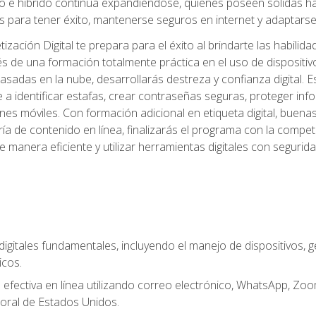
 e híbrido continúa expandiéndose, quienes poseen sólidas habi
 para tener éxito, mantenerse seguros en internet y adaptarse 
ación Digital te prepara para el éxito al brindarte las habilida
és de una formación totalmente práctica en el uso de dispositi
adas en la nube, desarrollarás destreza y confianza digital. Es
 a identificar estafas, crear contraseñas seguras, proteger in
ones móviles. Con formación adicional en etiqueta digital, buena
aduría de contenido en línea, finalizarás el programa con la com
e manera eficiente y utilizar herramientas digitales con segur
digitales fundamentales, incluyendo el manejo de dispositivos, g
icos.
fectiva en línea utilizando correo electrónico, WhatsApp, Zoom,
oral de Estados Unidos.