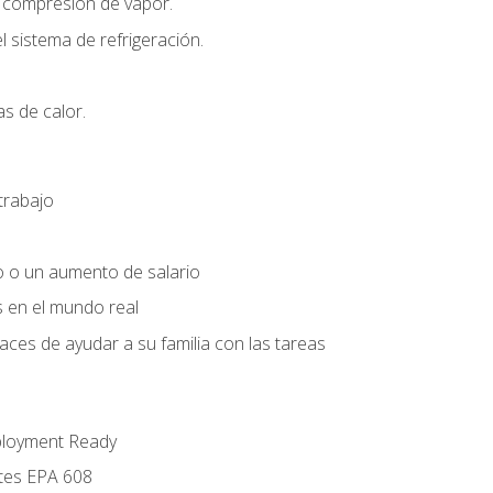
r compresión de vapor.
l sistema de refrigeración.
s de calor.
trabajo
o o un aumento de salario
s en el mundo real
es de ayudar a su familia con las tareas
ployment Ready
ntes EPA 608