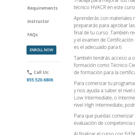
técnico HVACR en este curso 
Requirements
Aprenderás con materiales m
Instructor
prepararás para aprobar las
final de tu curso. También 
FAQs
y el examen de Certificación 
es el adecuado para ti.
ENROLL NOW
También tendrás acceso a ot
formación como Técnico Cert
de formación para la certifi
phone
Call Us:
855.520.6806
Para comenzar tu programa, 
y nos ayuda a saber el nivel
Low Intermediate, o Interme
nivel High Intermediate, podr
Para que puedas comenzar tu
evaluación de competencia de
Al finalizar el curso con E