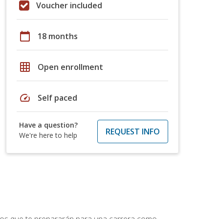
Voucher included
calendar_today
18 months
grid_on
Open enrollment
speed
Self paced
Have a question?
REQUEST INFO
We're here to help
ptos que te prepararán para una carrera como