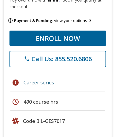
checkout.
Payment & Funding:
view your options
ENROLL NOW
Call Us: 855.520.6806
phone
info
Career series
schedule
490 course hrs
Code BIL-GES7017