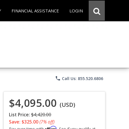
Y
FINANCIAL ASSISTANCE
LOGIN
phone
Call Us: 855.520.6806
$4,095.00
(USD)
List Price:
$4,420.00
Save: $325.00
(7% off)
Affirm
Pay over time with
. See if you qualify at