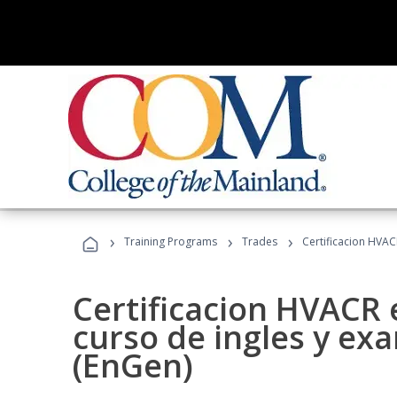
›
›
›
Training Programs
Trades
Certificacion HVAC
Certificacion HVACR 
curso de ingles y ex
(EnGen)