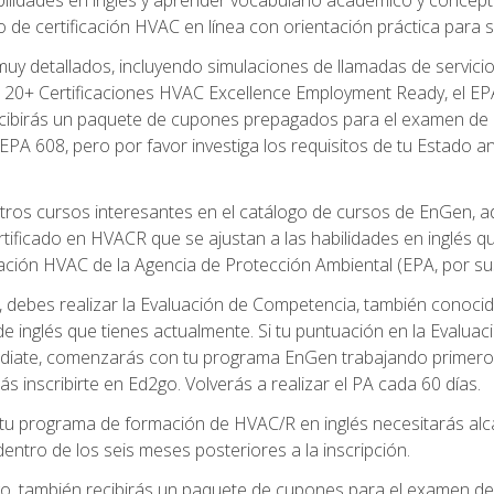
de certificación HVAC en línea con orientación práctica para se
uy detallados, incluyendo simulaciones de llamadas de servicio
 20+ Certificaciones HVAC Excellence Employment Ready, el EPA 
recibirás un paquete de cupones prepagados para el examen de
EPA 608, pero por favor investiga los requisitos de tu Estado a
ros cursos interesantes en el catálogo de cursos de EnGen, 
ificado en HVACR que se ajustan a las habilidades en inglés q
cación HVAC de la Agencia de Protección Ambiental (EPA, por sus 
debes realizar la Evaluación de Competencia, también conocida
 de inglés que tienes actualmente. Si tu puntuación en la Evalu
diate, comenzarás con tu programa EnGen trabajando primero e
ás inscribirte en Ed2go. Volverás a realizar el PA cada 60 días.
 programa de formación de HVAC/R en inglés necesitarás alcan
ntro de los seis meses posteriores a la inscripción.
d2go, también recibirás un paquete de cupones para el examen d