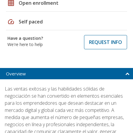
grid_on
Open enrollment
speed
Self paced
Have a question?
REQUEST INFO
We're here to help
Overview
Las ventas exitosas y las habilidades sólidas de
negociación se han convertido en elementos esenciales
para los emprendedores que desean destacar en un
mercado digital y global cada vez más competitivo. A
medida que aumenta el número de pequeñas empresas,
negocios en línea y profesionales independientes, la
capacidad de comunicar claramente el valor, generar