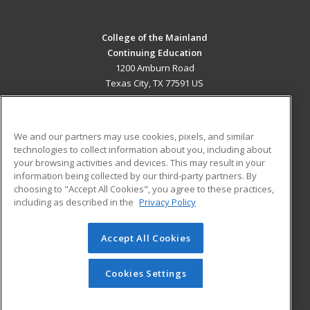
College of the Mainland
Continuing Education
1200 Amburn Road
Texas City, TX 77591 US
MAIN CONTENT
Career Training
We and our partners may use cookies, pixels, and similar
technologies to collect information about you, including about
ADDITIONAL RESOURCES
your browsing activities and devices. This may result in your
information being collected by our third-party partners. By
Military
Student Blog
choosing to "Accept All Cookies", you agree to these practices,
Financial Assistance
including as described in the
Privacy Policy
Help
Accept All Cookies
© 2026 ed2go, a division of Cengage Learning. All rights
reserved. The material on this site cannot be reproduced or
redistributed unless you have obtained prior written
Cookies Settings
permission from Cengage Learning.
Privacy Policy