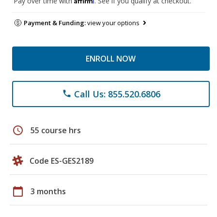
Pay over time with
. See if you qualify at checkout.
Payment & Funding:
view your options
ENROLL NOW
Call Us: 855.520.6806
phone
schedule
55 course hrs
Code ES-GES2189
calendar_today
3 months