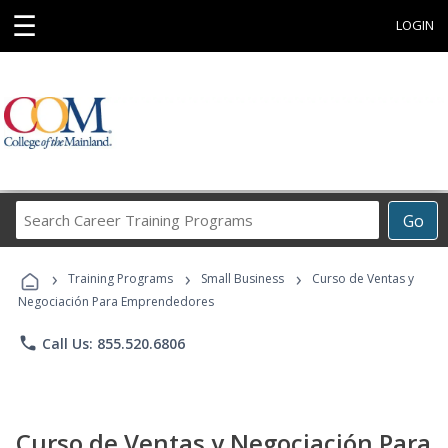
☰
LOGIN
Search
Go
Career
Training
›
›
›
Programs
Training Programs
Small Business
Curso de Ventas y
Negociación Para Emprendedores
phone
Call Us: 855.520.6806
Curso de Ventas y Negociación Para